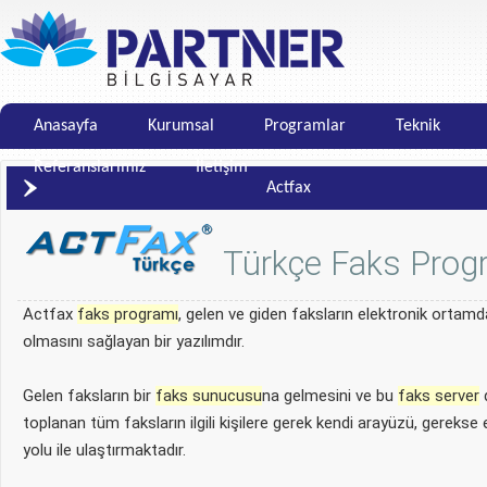
Anasayfa
Kurumsal
Programlar
Teknik
Referanslarımız
İletişim
Actfax
Türkçe Faks Progr
Actfax
faks programı
, gelen ve giden faksların elektronik ortamd
olmasını sağlayan bir yazılımdır.
Gelen faksların bir
faks sunucusu
na gelmesini ve bu
faks server
toplanan tüm faksların ilgili kişilere gerek kendi arayüzü, gerekse 
yolu ile ulaştırmaktadır.