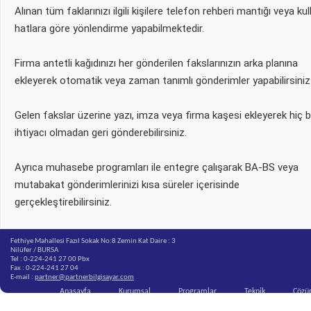
Alınan tüm faklarınızı ilgili kişilere telefon rehberi mantığı veya kul
hatlara göre yönlendirme yapabilmektedir.
Firma antetli kağıdınızı her gönderilen fakslarınızın arka planına
ekleyerek otomatik veya zaman tanımlı gönderimler yapabilirsiniz
Gelen fakslar üzerine yazı, imza veya firma kaşesi ekleyerek hiç bi
ihtiyacı olmadan geri gönderebilirsiniz.
Ayrıca muhasebe programları ile entegre çalışarak BA-BS veya
mutabakat gönderimlerinizi kısa süreler içerisinde
gerçekleştirebilirsiniz.
Fethiye Mahallesi Fazıl Sokak No:8 Zemin Kat Daire : 3
Nilüfer / BURSA
Tel : 0-224-241 27 00 Pbx
Fax : 0-224-241 27 04
E-mail :
partner@partnerbilgisayar.com
Anasayfa
Kurumsal
Programlar
Teknik
Çözü